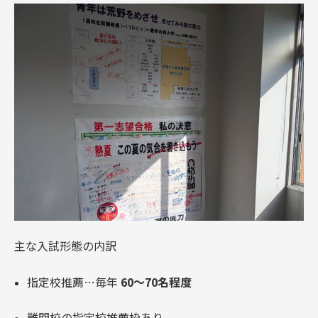
主な入試形態の内訳
指定校推薦…毎年
60〜70名程度
難関校の指定校推薦枠あり