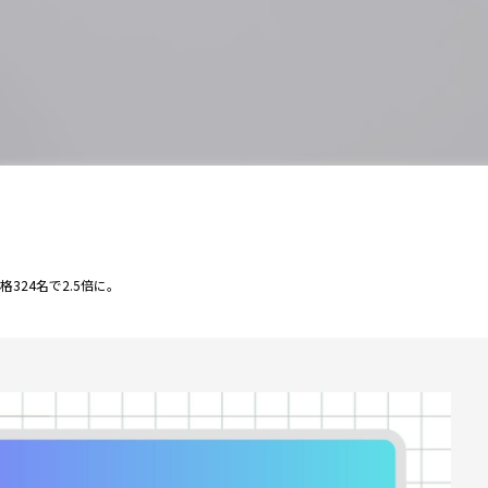
324名で2.5倍に。