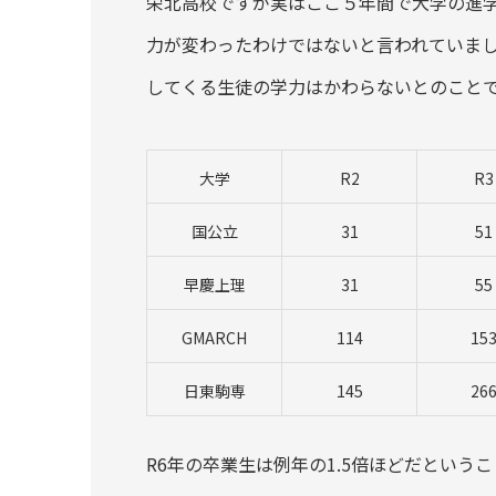
栄北高校ですが実はここ５年間で大学の進
力が変わったわけではないと言われていま
してくる生徒の学力はかわらないとのこと
大学
R2
R3
国公立
31
51
早慶上理
31
55
GMARCH
114
15
日東駒専
145
26
R6年の卒業生は例年の1.5倍ほどだという