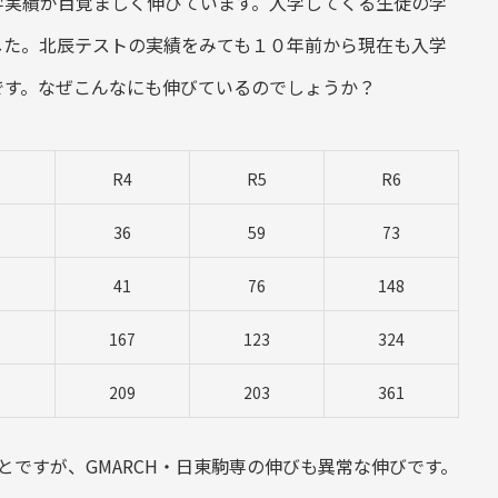
学実績が目覚ましく伸びています。入学してくる生徒の学
した。北辰テストの実績をみても１０年前から現在も入学
です。なぜこんなにも伸びているのでしょうか？
R4
R5
R6
36
59
73
41
76
148
3
167
123
324
6
209
203
361
ことですが、GMARCH・日東駒専の伸びも異常な伸びです。