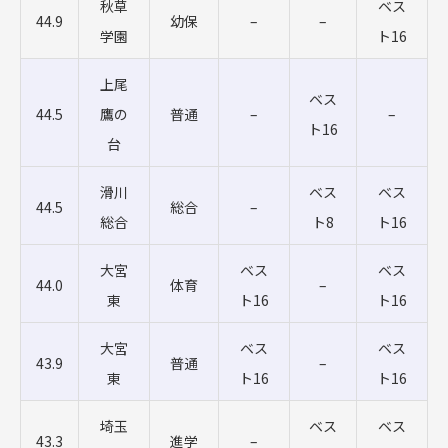
秋草
ベス
44.9
幼保
–
–
学園
ト16
上尾
ベス
44.5
鷹の
普通
–
–
ト16
台
滑川
ベス
ベス
44.5
総合
–
総合
ト8
ト16
大宮
ベス
ベス
44.0
体育
–
東
ト16
ト16
大宮
ベス
ベス
43.9
普通
–
東
ト16
ト16
埼玉
ベス
ベス
43.3
進学
–