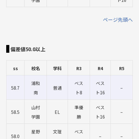
学園
ト16
ページ先頭へ
偏差値50.0以上
ss
校名
学科
R3
R4
R5
浦和
ベス
ベス
58.7
普通
–
南
ト8
ト16
山村
準優
ベス
58.5
EL
–
学園
勝
ト16
星野
文理
ベス
58.0
–
–