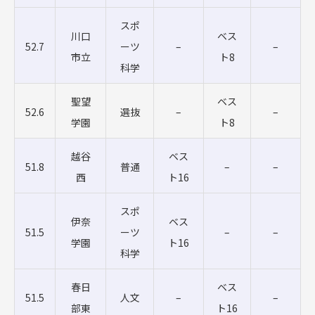
スポ
川口
ベス
52.7
ーツ
–
–
市立
ト8
科学
聖望
ベス
52.6
選抜
–
–
学園
ト8
越谷
ベス
51.8
普通
–
–
西
ト16
スポ
伊奈
ベス
51.5
ーツ
–
–
学園
ト16
科学
春日
ベス
51.5
人文
–
–
部東
ト16