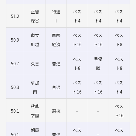
正智
特進
ベス
ベス
ベス
51.2
深谷
Ⅰ
ト4
ト4
ト4
市立
国際
ベス
ベス
ベス
50.9
川越
経済
ト16
ト16
ト8
ベス
準優
ベス
50.7
久喜
普通
ト8
勝
ト8
草加
ベス
ベス
ベス
50.3
普通
南
ト16
ト16
ト4
秋草
ベス
50.1
選抜
–
–
学園
ト16
朝霞
ベス
ベス
50.1
普通
–