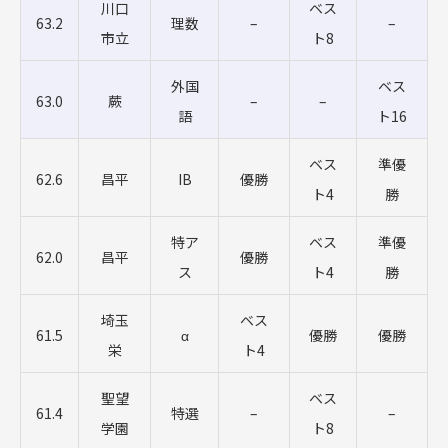
川口
ベス
63.2
理数
–
–
市立
ト8
外国
ベス
63.0
蕨
–
–
語
ト16
ベス
準優
62.6
昌平
IB
優勝
ト4
勝
特ア
ベス
準優
62.0
昌平
優勝
ス
ト4
勝
埼玉
ベス
61.5
α
優勝
優勝
栄
ト4
聖望
ベス
61.4
特選
–
–
学園
ト8