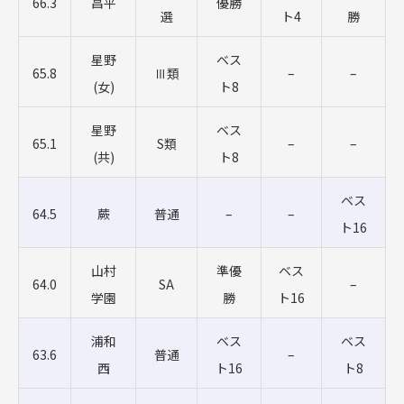
66.3
昌平
優勝
選
ト4
勝
星野
ベス
65.8
Ⅲ類
–
–
(女)
ト8
星野
ベス
65.1
S類
–
–
(共)
ト8
ベス
64.5
蕨
普通
–
–
ト16
山村
準優
ベス
64.0
SA
–
学園
勝
ト16
浦和
ベス
ベス
63.6
普通
–
西
ト16
ト8