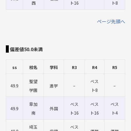
西
ト16
ト8
ページ先頭へ
偏差値50.0未満
ss
校名
学科
R3
R4
R5
聖望
ベス
49.9
進学
–
–
学園
ト8
草加
ベス
ベス
ベス
49.9
外国
南
ト16
ト16
ト4
埼玉
ベス