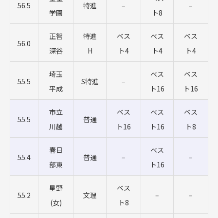
56.5
特進
–
–
学園
ト8
正智
特進
ベス
ベス
ベス
56.0
深谷
H
ト4
ト4
ト4
埼玉
ベス
ベス
55.5
S特進
–
平成
ト16
ト16
市立
ベス
ベス
ベス
55.5
普通
川越
ト16
ト16
ト8
春日
ベス
55.4
普通
–
–
部東
ト16
星野
ベス
55.2
文理
–
–
(女)
ト8