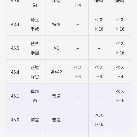
49.8
保健
優勝
優勝
栄
ト4
埼玉
ベス
ベス
48.4
特進
–
平成
ト16
ト16
秋草
ベス
45.5
AG
–
–
学園
ト16
正智
ベス
ベス
ベス
45.4
進学P
深谷
ト4
ト4
ト4
草加
ベス
45.1
普通
–
–
西
ト16
ベス
45.0
鷲宮
普通
–
–
ト16