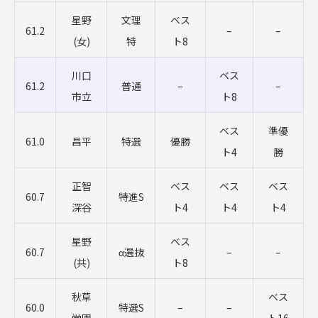
星野
文理
ベス
61.2
–
–
(女)
特
ト8
川口
ベス
61.2
普通
–
–
市立
ト8
ベス
準優
61.0
昌平
特選
優勝
ト4
勝
正智
ベス
ベス
ベス
60.7
特進S
深谷
ト4
ト4
ト4
星野
ベス
60.7
α選抜
–
–
(共)
ト8
秋草
ベス
60.0
特選S
–
–