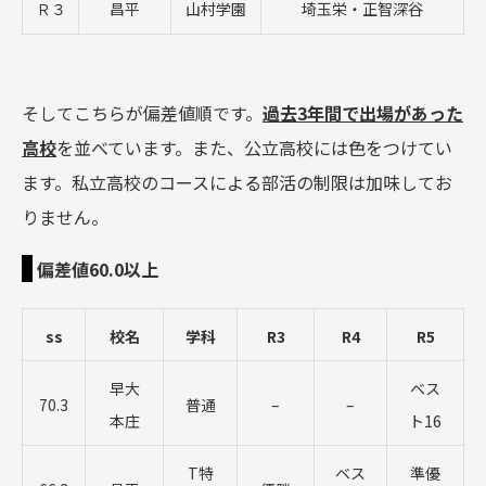
Ｒ３
昌平
山村学園
埼玉栄・正智深谷
そしてこちらが偏差値順です。
過去3年間で出場があった
高校
を並べています。また、公立高校には色をつけてい
ます。私立高校のコースによる部活の制限は加味してお
りません。
偏差値60.0以上
ss
校名
学科
R3
R4
R5
早大
ベス
70.3
普通
–
–
本庄
ト16
T特
ベス
準優