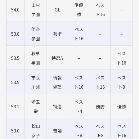
山村
準優
ベス
54.0
GL
–
学園
勝
ト16
伊奈
ベス
53.8
芸術
–
–
学園
ト16
秋草
ベス
53.5
特選A
–
–
学園
ト16
市立
情報
ベス
ベス
ベス
53.5
川越
処理
ト16
ト16
ト8
埼玉
ベス
53.2
特進
優勝
優勝
栄
ト4
松山
ベス
ベス
ベス
53.0
普通
女子
ト8
ト8
ト16