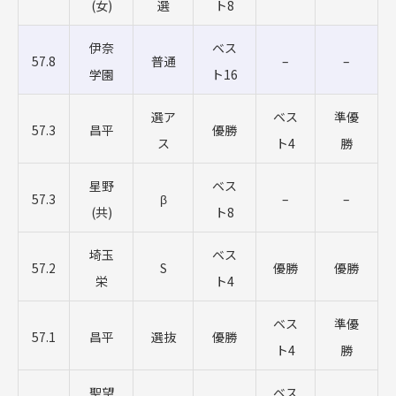
(女)
選
ト8
伊奈
ベス
57.8
普通
–
–
学園
ト16
選ア
ベス
準優
57.3
昌平
優勝
ス
ト4
勝
星野
ベス
57.3
β
–
–
(共)
ト8
埼玉
ベス
57.2
S
優勝
優勝
栄
ト4
ベス
準優
57.1
昌平
選抜
優勝
ト4
勝
聖望
ベス